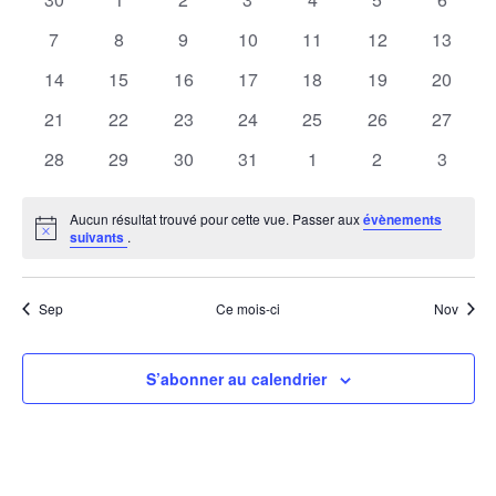
ÉVÈNEMENTS
VUES
évènements
évènements
évènements
évènements
évènements
évènements
évènem
0
0
0
0
0
0
0
7
8
9
10
11
12
13
ÉVÈNE
évènements
évènements
évènements
évènements
évènements
évènements
évènem
0
0
0
0
0
0
0
14
15
16
17
18
19
20
évènements
évènements
évènements
évènements
évènements
évènements
évènem
0
0
0
0
0
0
0
21
22
23
24
25
26
27
évènements
évènements
évènements
évènements
évènements
évènements
évènem
0
0
0
0
0
0
0
28
29
30
31
1
2
3
évènements
évènements
évènements
évènements
évènements
évènements
évènem
Aucun résultat trouvé pour cette vue. Passer aux
évènements
Notice
suivants
.
Sep
Ce mois-ci
Nov
S’abonner au calendrier