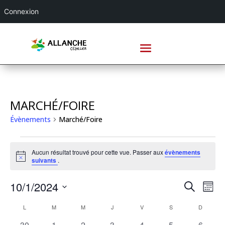
Connexion
MARCHÉ/FOIRE
Évènements
Marché/Foire
ÉVÈNEMENTS
Aucun résultat trouvé pour cette vue. Passer aux
évènements
Notice
suivants
.
RECHE
NA
10/1/2024
Recherche
Mois
DE
ET
Sélectionnez
VU
CALENDRIER
NAVIG
L
LUNDI
M
MARDI
M
MERCREDI
J
JEUDI
V
VENDREDI
S
SAMEDI
D
DIMANC
une
ÉV
DE
DE
date.
0
0
0
0
0
0
0
30
1
2
3
4
5
6