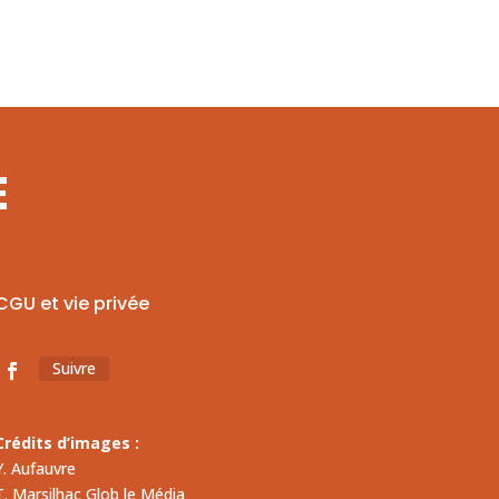
E
CGU et vie privée
Suivre
Crédits d’images :
Y. Aufauvre
T. Marsilhac Glob le Média