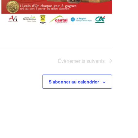
Évènements
suivants
S’abonner au calendrier