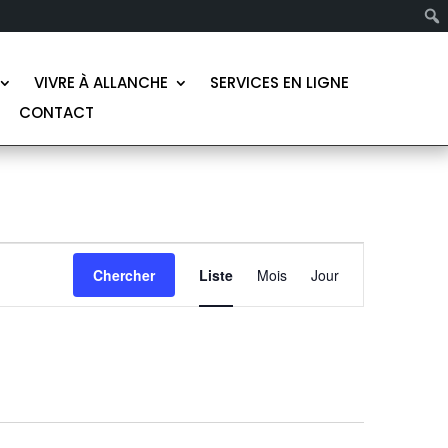
VIVRE À ALLANCHE
SERVICES EN LIGNE
CONTACT
NAVIGATION
DE
Chercher
Liste
Mois
Jour
VUES
ÉVÈNEMENT