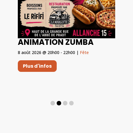
ANIMATION ZUMBA
8 août 2026
@ 20h00
- 22h00
|
Fête
par
Plus d'infos
és, 