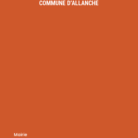
Mairie
28, Grand rue de l’Abbé de Pradt
15160 ALLANCHE