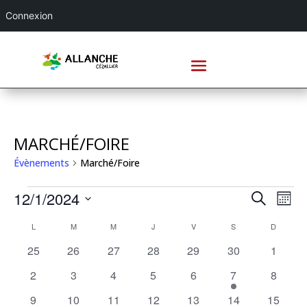
Connexion
MARCHÉ/FOIRE
Évènements
Marché/Foire
ÉVÈNEMENTS
RECHE
NA
12/1/2024
Recherche
Mois
DE
ET
Sélectionnez
VU
CALENDRIER
NAVIG
L
LUNDI
M
MARDI
M
MERCREDI
J
JEUDI
V
VENDREDI
S
SAMEDI
D
DIMANC
une
ÉV
DE
DE
date.
0
0
0
0
0
0
0
25
26
27
28
29
30
1
ÉVÈNEMENTS
VUES
évènements
évènements
évènements
évènements
évènements
évènements
évènem
0
0
0
0
0
1
0
2
3
4
5
6
7
8
ÉVÈNE
évènements
évènements
évènements
évènements
évènements
évènement
évènem
0
0
0
0
0
0
0
9
10
11
12
13
14
15