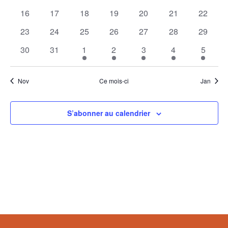
évènements
évènements
évènements
évènements
évènements
évènements
évènem
0
0
0
0
0
0
0
16
17
18
19
20
21
22
évènements
évènements
évènements
évènements
évènements
évènements
évènem
0
0
0
0
0
0
0
23
24
25
26
27
28
29
évènements
évènements
évènements
évènements
évènements
évènements
évènem
0
0
1
1
1
1
1
30
31
1
2
3
4
5
évènements
évènements
évènement
évènement
évènement
évènement
évènem
Nov
Ce mois-ci
Jan
S’abonner au calendrier