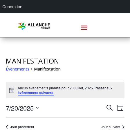
Connexion
MANIFESTATION
Évènements
Manifestation
ÉVÈNEMENTS
FOR
Aucun évènements planifié pour 20 juillet, 2025. Passer aux
Notice
évènements suivants
.
20
JUILLET,
RECHE
NA
7/20/2025
Recherche
Jour
2025
DE
ET
Sélectionnez
VU
NAVIG
une
ÉV
Jour précédent
Jour suivant
DE
date.