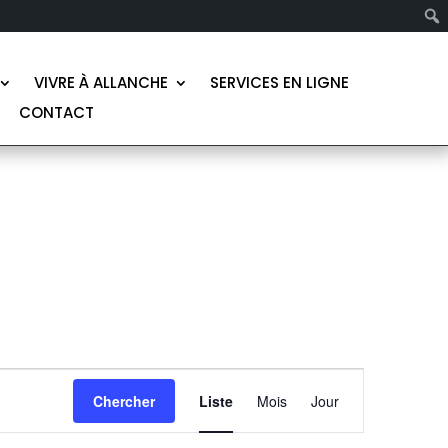
VIVRE À ALLANCHE
SERVICES EN LIGNE
CONTACT
NAVIGATION
DE
Chercher
Liste
Mois
Jour
VUES
ÉVÈNEMENT