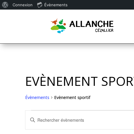
À
Connexion
Évènements
propos
de
WordPress
EVÈNEMENT SPOR
Évènements
Evènement sportif
ÉVÈNEMENTS
RECHERCHE
Saisir
ET
mot-
NAVIGATION
clé.