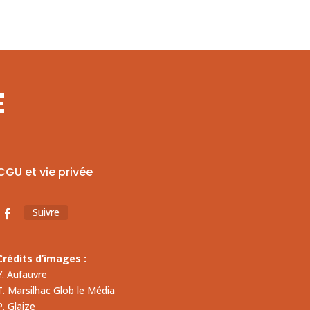
E
CGU et vie privée
Suivre
Crédits d’images :
Y. Aufauvre
T. Marsilhac Glob le Média
P. Glaize