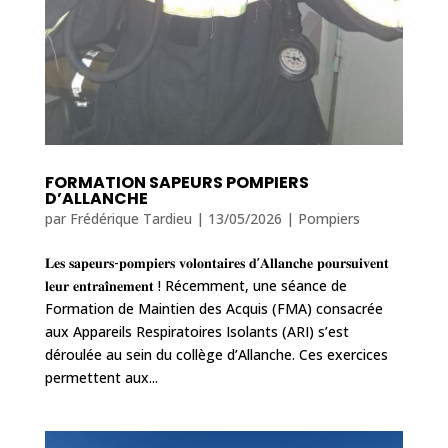
FORMATION SAPEURS POMPIERS
D’ALLANCHE
par
Frédérique Tardieu
|
13/05/2026
|
Pompiers
𝐋𝐞𝐬 𝐬𝐚𝐩𝐞𝐮𝐫𝐬-𝐩𝐨𝐦𝐩𝐢𝐞𝐫𝐬 𝐯𝐨𝐥𝐨𝐧𝐭𝐚𝐢𝐫𝐞𝐬 𝐝’𝐀𝐥𝐥𝐚𝐧𝐜𝐡𝐞 𝐩𝐨𝐮𝐫𝐬𝐮𝐢𝐯𝐞𝐧𝐭
𝐥𝐞𝐮𝐫 𝐞𝐧𝐭𝐫𝐚𝐢̂𝐧𝐞𝐦𝐞𝐧𝐭 ! Récemment, une séance de
Formation de Maintien des Acquis (FMA) consacrée
aux Appareils Respiratoires Isolants (ARI) s’est
déroulée au sein du collège d’Allanche. Ces exercices
permettent aux...