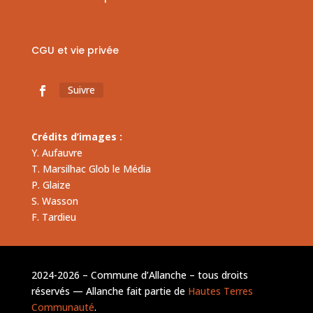
CGU et vie privée
Suivre
Crédits d’images :
Y. Aufauvre
T. Marsilhac Glob le Média
P. Glaize
S. Wasson
F. Tardieu
2024-2026 – Commune d’Allanche – tous droits
réservés — Allanche fait partie de
Hautes Terres
Communauté
.