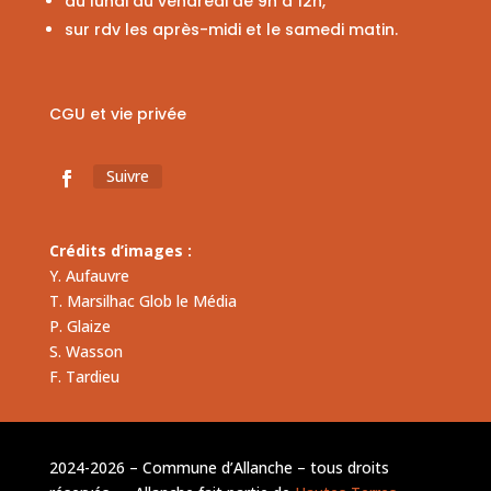
du lundi au vendredi de 9h à 12h,
sur rdv les après-midi et le samedi matin.
CGU et vie privée
Suivre
Crédits d’images :
Y. Aufauvre
T. Marsilhac Glob le Média
P. Glaize
S. Wasson
F. Tardieu
2024-2026 – Commune d’Allanche – tous droits