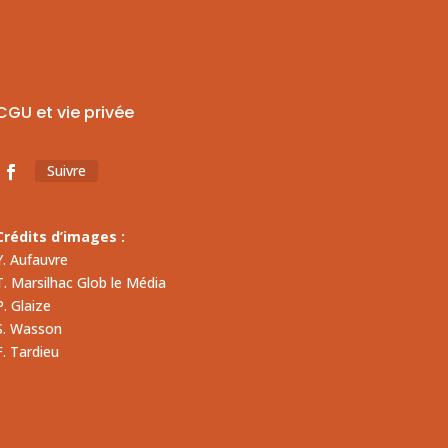
CGU et vie privée
Suivre
Crédits d’images :
Y. Aufauvre
T. Marsilhac Glob le Média
P. Glaize
S. Wasson
F. Tardieu