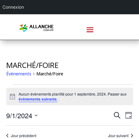
Connexion
MARCHÉ/FOIRE
Évènements
Marché/Foire
ÉVÈNEMENTS
FOR
Aucun évènements planifié pour 1 septembre, 2024. Passer aux
Notice
évènements suivants
.
1
SEPTEMBRE,
RECHE
NA
9/1/2024
Recherche
Jour
2024
DE
ET
Sélectionnez
VU
NAVIG
une
ÉV
Jour précédent
Jour suivant
DE
date.