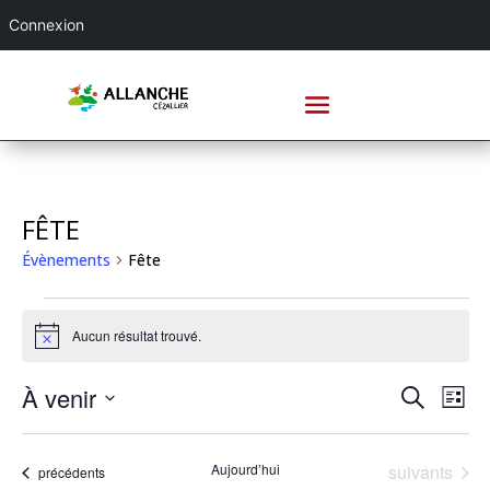
Connexion
FÊTE
Évènements
Fête
ÉVÈNEMENTS
Aucun résultat trouvé.
Notice
RECHE
NA
À venir
Recherche
Liste
DE
ET
Sélectionnez
VU
NAVIG
une
ÉV
Évènements
Aujourd’hui
suivants
DE
Évènements
précédents
date.