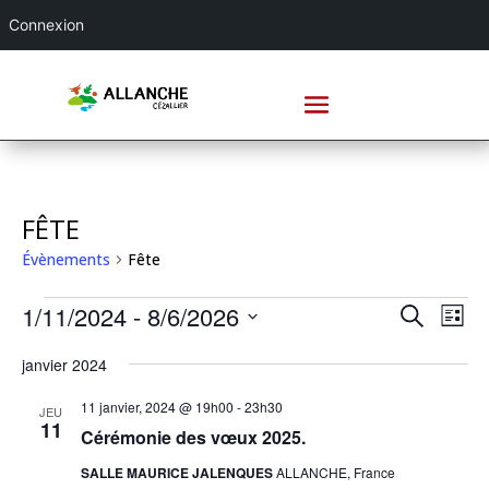
Connexion
FÊTE
Évènements
Fête
ÉVÈNEMENTS
RECHE
NA
1/11/2024
 - 
8/6/2026
Recherche
Liste
DE
ET
Sélectionnez
VU
NAVIG
janvier 2024
une
ÉV
DE
date.
11 janvier, 2024 @ 19h00
-
23h30
JEU
VUES
11
Cérémonie des vœux 2025.
ÉVÈNE
SALLE MAURICE JALENQUES
ALLANCHE, France