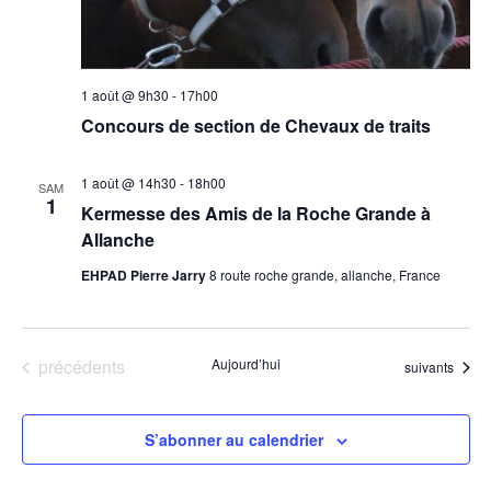
1 août @ 9h30
-
17h00
Concours de section de Chevaux de traits
1 août @ 14h30
-
18h00
SAM
1
Kermesse des Amis de la Roche Grande à
Allanche
EHPAD Pierre Jarry
8 route roche grande, allanche, France
Évènements
précédents
Aujourd’hui
Évènements
suivants
S’abonner au calendrier