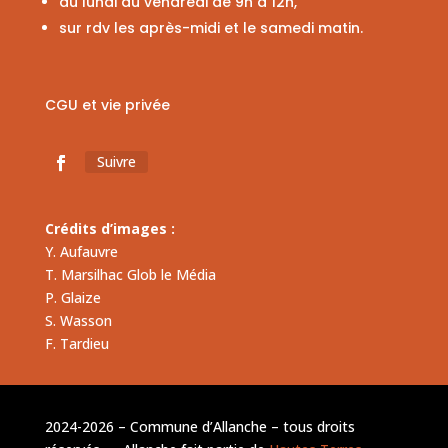
du lundi au vendredi de 9h à 12h,
sur rdv les après-midi et le samedi matin.
CGU et vie privée
Suivre
Crédits d’images :
Y. Aufauvre
T. Marsilhac Glob le Média
P. Glaize
S. Wasson
F. Tardieu
2024-2026 – Commune d’Allanche – tous droits