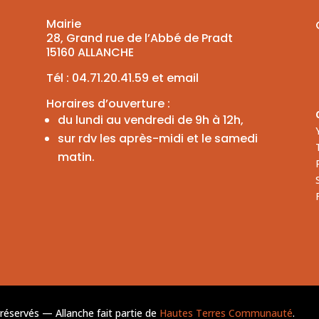
Mairie
28, Grand rue de l’Abbé de Pradt
15160 ALLANCHE
Tél :
04.71.20.41.59
et
email
Horaires d’ouverture :
du lundi au vendredi de 9h à 12h,
sur rdv les après-midi et le samedi
matin.
éservés — Allanche fait partie de
Hautes Terres Communauté
.