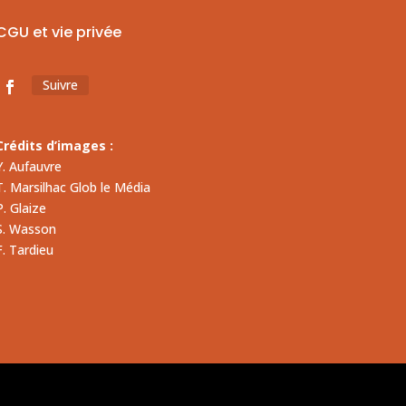
CGU et vie privée
Suivre
Crédits d’images :
Y. Aufauvre
T. Marsilhac Glob le Média
P. Glaize
S. Wasson
F. Tardieu