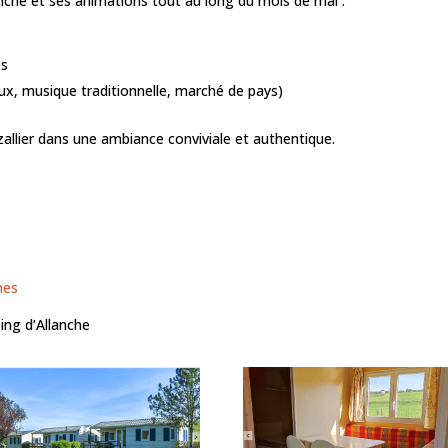
anche et ses animations tout au long du mois de mai :
es
ux, musique traditionnelle, marché de pays)
allier dans une ambiance conviviale et authentique.
nes
ing d’Allanche