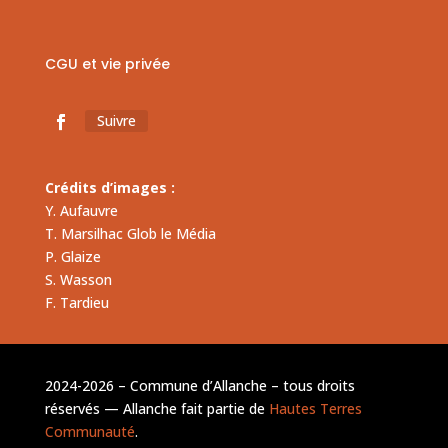
CGU et vie privée
Suivre
Crédits d’images :
Y. Aufauvre
T. Marsilhac Glob le Média
P. Glaize
S. Wasson
F. Tardieu
2024-2026 – Commune d’Allanche – tous droits
réservés — Allanche fait partie de
Hautes Terres
Communauté
.