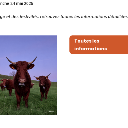
manche 24 mai 2026
𝘵 𝘥𝘦𝘴 𝘧𝘦𝘴𝘵𝘪𝘷𝘪𝘵𝘦́𝘴, 𝘳𝘦𝘵𝘳𝘰𝘶𝘷𝘦𝘻 𝘵𝘰𝘶𝘵𝘦𝘴 𝘭𝘦𝘴 𝘪𝘯𝘧𝘰𝘳𝘮𝘢𝘵𝘪𝘰𝘯𝘴 𝘥𝘦́𝘵𝘢𝘪𝘭𝘭𝘦́𝘦𝘴
Toutes les
informations