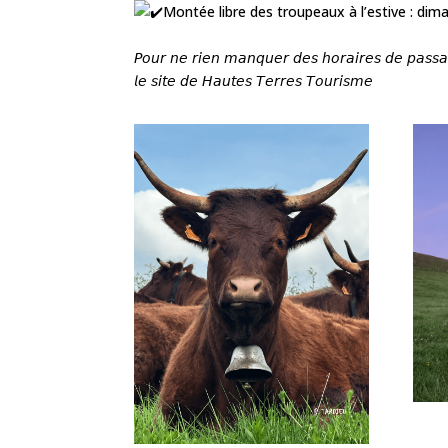
Montée libre des troupeaux à l’estive : di
𝘗𝘰𝘶𝘳 𝘯𝘦 𝘳𝘪𝘦𝘯 𝘮𝘢𝘯𝘲𝘶𝘦𝘳 𝘥𝘦𝘴 𝘩𝘰𝘳𝘢𝘪𝘳𝘦𝘴 𝘥𝘦 𝘱𝘢𝘴𝘴𝘢𝘨𝘦 
𝘭𝘦 𝘴𝘪𝘵𝘦 𝘥𝘦 𝘏𝘢𝘶𝘵𝘦𝘴 𝘛𝘦𝘳𝘳𝘦𝘴 𝘛𝘰𝘶𝘳𝘪𝘴𝘮𝘦