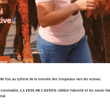
elle fois au rythme de la montée des troupeaux vers les estives.
ialité, 𝐋𝐀 𝐅𝐄̈𝐓𝐄 𝐃𝐄 𝐋’𝐄𝐒𝐓𝐈𝐕𝐄 célèbre l’identité et les savoir-fai
tal.