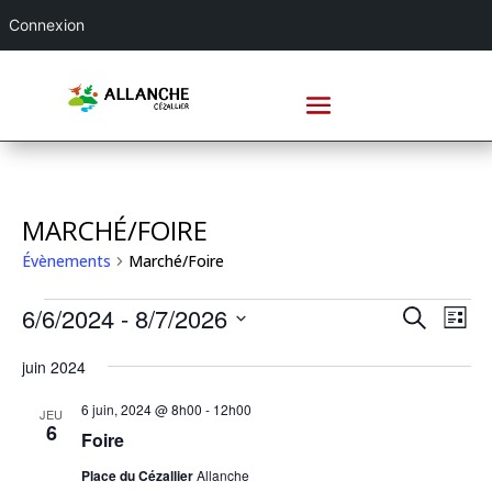
Connexion
MARCHÉ/FOIRE
Évènements
Marché/Foire
ÉVÈNEMENTS
RECHE
NA
6/6/2024
 - 
8/7/2026
Recherche
Liste
DE
ET
Sélectionnez
VU
NAVIG
juin 2024
une
ÉV
DE
date.
6 juin, 2024 @ 8h00
-
12h00
JEU
VUES
6
Foire
ÉVÈNE
Place du Cézallier
Allanche