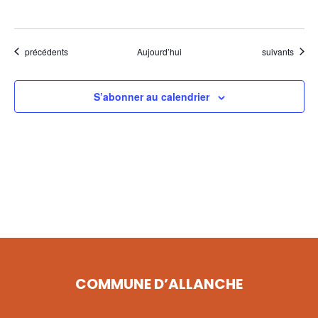
Évènements
Évènements
précédents
Aujourd’hui
suivants
S’abonner au calendrier
COMMUNE D’ALLANCHE