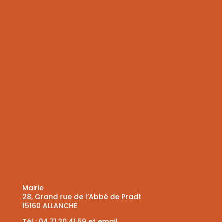
Mairie
28, Grand rue de l’Abbé de Pradt
15160 ALLANCHE
Tél :
04.71.20.41.59
et
email