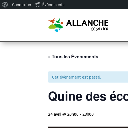
À
Connexion
Évènements
propos
de
WordPress
« Tous les Évènements
Cet évènement est passé.
Quine des éc
24 avril @ 20h00
-
23h00