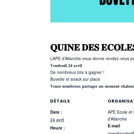
𝐐𝐔𝐈𝐍𝐄 𝐃𝐄𝐒 𝐄𝐂𝐎𝐋𝐄
L’APE d’Allanche vous donne rendez-vous pou
𝐕𝐞𝐧𝐝𝐫𝐞𝐝𝐢 𝟐𝟒 𝐚𝐯𝐫𝐢𝐥
De nombreux lots à gagner !
Buvette et snack sur place
𝐕𝐞𝐧𝐞𝐳 𝐧𝐨𝐦𝐛𝐫𝐞𝐮𝐱 𝐩𝐚𝐫𝐭𝐚𝐠𝐞𝐫 𝐮𝐧 𝐦𝐨𝐦𝐞𝐧𝐭 𝐜𝐡𝐚𝐥𝐞𝐮𝐫𝐞
DÉTAILS
ORGANISA
Date :
APE Ecole et 
d’Allanche
24 avril
E-mail
Heure :
apeallanche