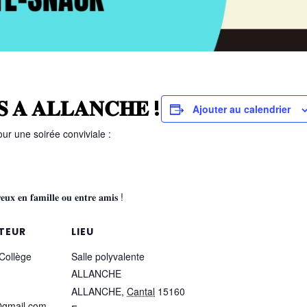
𝐒 𝐀 𝐀𝐋𝐋𝐀𝐍𝐂𝐇𝐄 !
Ajouter au calendrier
r une soirée conviviale :
𝐮𝐱 𝐞𝐧 𝐟𝐚𝐦𝐢𝐥𝐥𝐞 𝐨𝐮 𝐞𝐧𝐭𝐫𝐞 𝐚𝐦𝐢𝐬 !
TEUR
LIEU
Collège
Salle polyvalente
ALLANCHE
ALLANCHE
,
Cantal
15160
@gmail.com